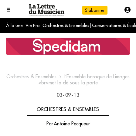
S'abonner
À la une
Vie Pro
Orchestres & Ensembles
Conservatoires & Écol
L'info du jour
Le numéro du mois
International
Orchestres & Ensembles
L’Ensemble baroque de Limoges
<br>met la clé sous la porte
03
09
13
•
•
ORCHESTRES & ENSEMBLES
Par
Antoine Pecqueur