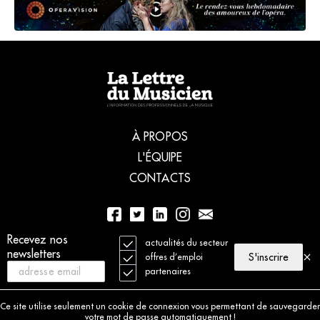
À PROPOS
L'ÉQUIPE
CONTACTS
Recevez nos
01 56 77 04 00
actualités du secteur
newsletters
S'inscrire
offres d’emploi
partenaires
© 2021 La Lettre du Musicien. Tous droits réservés
Mentions légales
Ce site utilise seulement un cookie de connexion vous permettant de sauvegarder
Charte déontologique
votre mot de passe automatiquement !