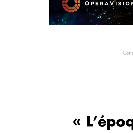
Cons
« L’épo