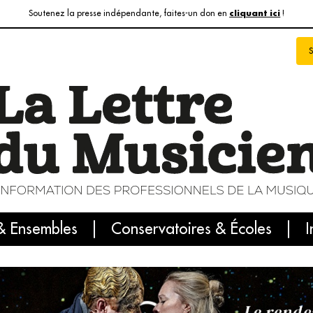
Soutenez la presse indépendante, faites-un don en
!
cliquant ici
& Ensembles
info du jour
Le numéro du mois
Conservatoires & Écoles
Internatio
I