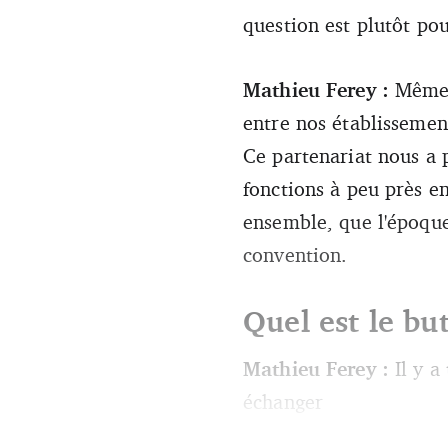
question est plutôt pou
Mathieu Ferey :
Même s
entre nos établisseme
Ce partenariat nous a p
fonctions à peu près e
ensemble, que l'époque
convention.
Quel est le bu
Mathieu Ferey :
Il y 
échanger