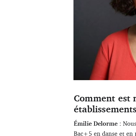
Comment est n
Emilie Delorme et Mathieu Fe
établissements
Émilie Delorme
: Nou
Bac+5 en danse et en m