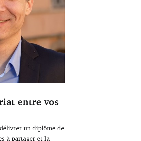
iat entre vos
 (DR)
délivrer un diplôme de
s à partager et la