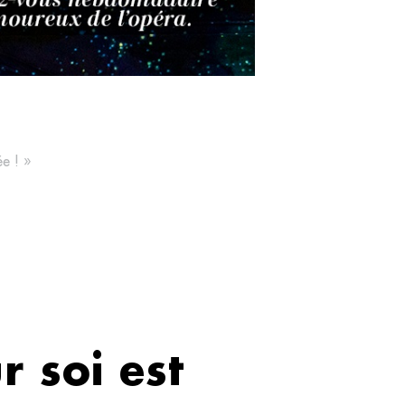
e ! »
 soi est