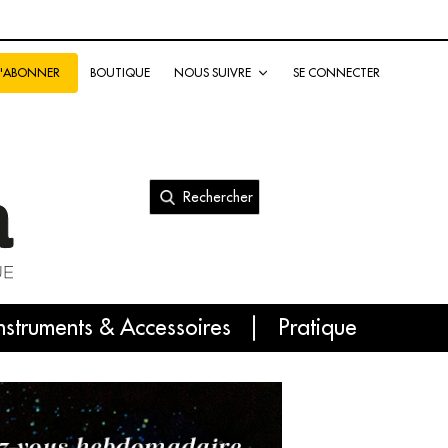
BOUTIQUE
NOUS SUIVRE
SE CONNECTER
S'ABONNER
Rechercher
nal
nstruments & Accessoires
Pratique