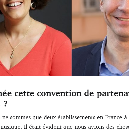
ée cette convention de partenar
rey ont signé une convention de partenariat entre leurs établissements.
 ?
s ne sommes que deux établissements en France à 
usique. Il était évident que nous avions des chose