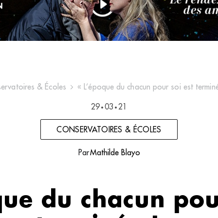
ervatoires & Écoles
« L’époque du chacun pour soi est terminé
29
03
21
•
•
CONSERVATOIRES & ÉCOLES
Par
Mathilde Blayo
que du chacun pour