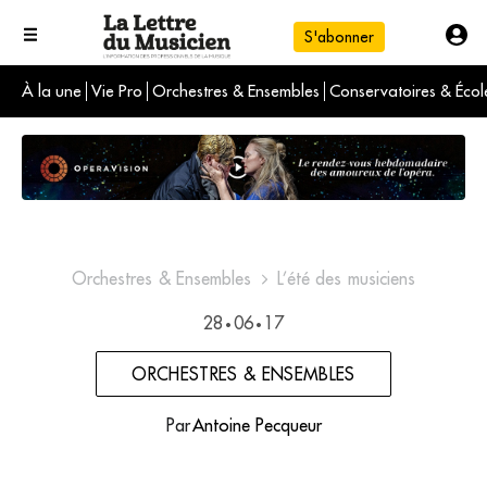
S'abonner
À la une
Vie Pro
Orchestres & Ensembles
Conservatoires & Écol
L'info du jour
Le numéro du mois
International
Orchestres & Ensembles
L’été des musiciens
28
06
17
•
•
ORCHESTRES & ENSEMBLES
Par
Antoine Pecqueur