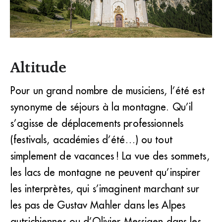
Altitude
Si les lieux de formation (de la station des Arcs à l’île de
Noirmoutier) sont plus attrayants que les salles de
conservatoires, le rythme y est particulièrement intense.
Pour un grand nombre de musiciens, l’été est
(lesarcs.com)
synonyme de séjours à la montagne. Qu’il
s’agisse de déplacements professionnels
(festivals, académies d’été…) ou tout
simplement de vacances ! La vue des sommets,
les lacs de montagne ne peuvent qu’inspirer
les interprètes, qui s’imaginent marchant sur
les pas de Gustav Mahler dans les Alpes
autrichiennes ou d’Olivier Messiaen dans les