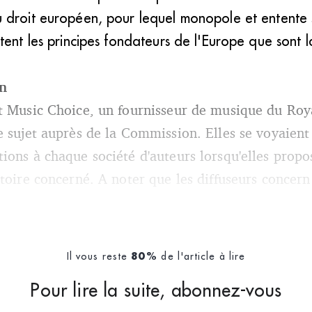
 droit européen, pour lequel monopole et entente 
tent les principes fondateurs de l'Europe que sont l
on
et Music Choice, un fournisseur de musique du Ro
e sujet auprès de la Commission. Elles se voyaient
ions à chaque société d'auteurs lorsqu'elles propo
toire concerné. A noter que les diffuseurs concern
Il vous reste
de l'article à lire
80%
Pour lire la suite, abonnez-vous