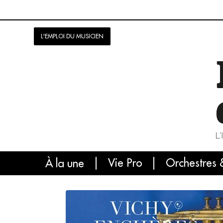
L'EMPLOI DU MUSICIEN
Vie Pro
Orchestres 
L'
À la une