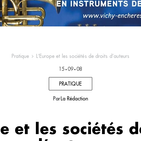
Pratique
L’Europe et les sociétés de droits d’auteurs
15
09
08
•
•
PRATIQUE
Par
La Rédaction
e et les sociétés d