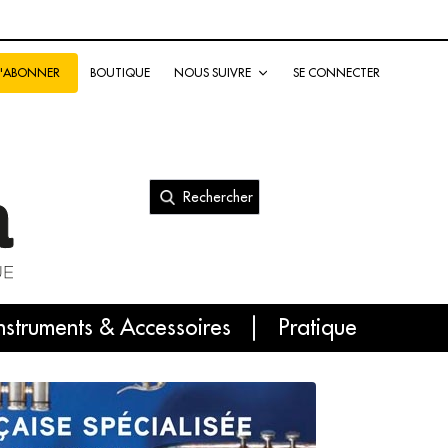
BOUTIQUE
NOUS SUIVRE
SE CONNECTER
S'ABONNER
Rechercher
nal
nstruments & Accessoires
Pratique