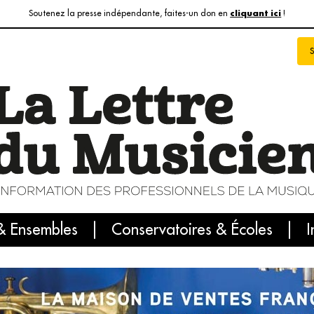
Soutenez la presse indépendante, faites-un don en
!
cliquant ici
& Ensembles
info du jour
Le numéro du mois
Conservatoires & Écoles
Internatio
I