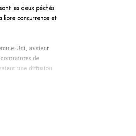
sont les deux péchés
a libre concurrence et
yaume-Uni, avaient
 contraintes de
saient une diffusion