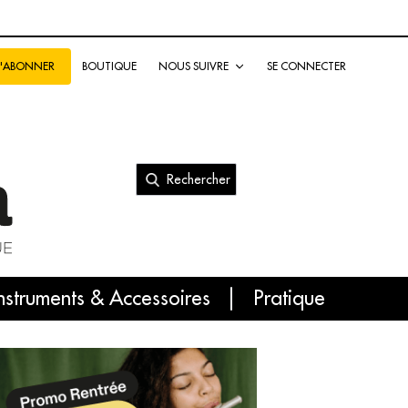
BOUTIQUE
NOUS SUIVRE
SE CONNECTER
S'ABONNER
Rechercher
nal
nstruments & Accessoires
Pratique