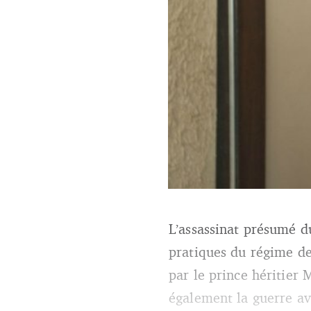
L’assassinat présumé d
Mohammed ben Salmane nouve
pratiques du régime d
par le prince héritier
également la guerre av