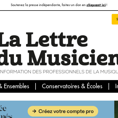
Soutenez la presse indépendante, faites-un don en
!
cliquant ici
& Ensembles
info du jour
Le numéro du mois
Conservatoires & Écoles
Internatio
I