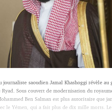
u journaliste saoudien Jamal Khashoggi révèle au g
au prince héritier (DR). (DR).
e Ryad. Sous couvert de modernisation du royaume
 Mohammed Ben Salman est plus autoritaire que jam
ec le Yémen, qui a fait plus de dix mille morts. Le