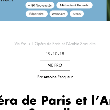
Vie Pro
L’Opéra de Paris et l’Arabie Saoudite
19
10
18
•
•
VIE PRO
Par
Antoine Pecqueur
éra de Paris et l’A