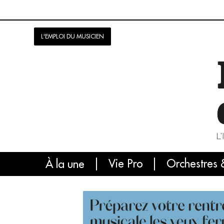
L'EMPLOI DU MUSICIEN
Vie Pro
Orchestres 
L'
À la une