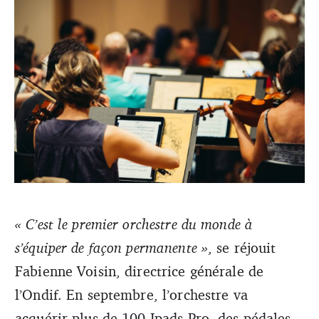
« C’est le premier orchestre du monde à
s’équiper de façon permanente »
Les musiciens de l'Ondif lors d'une première initiation aux
, se réjouit
partitions numériques en mai 2017 (Newzik).
Fabienne Voisin, directrice générale de
l’Ondif. En septembre, l’orchestre va
acquérir plus de 100 Ipads Pro, des pédales