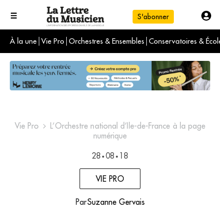
S'abonner
À la une
Vie Pro
Orchestres & Ensembles
Conservatoires & Écol
L'info du jour
Le numéro du mois
International
Vie Pro
L’Orchestre national d’Ile-de-France à la page
numérique
28
08
18
•
•
VIE PRO
Par
Suzanne Gervais