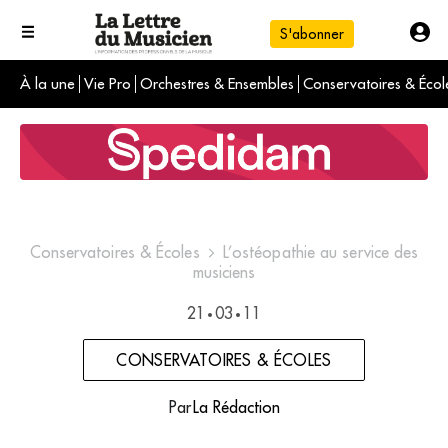
S'abonner
À la une
Vie Pro
Orchestres & Ensembles
Conservatoires & Écol
L'info du jour
Le numéro du mois
International
Conservatoires & Écoles
L’ostéopathie au service des
musiciens
21
03
11
•
•
CONSERVATOIRES & ÉCOLES
Par
La Rédaction