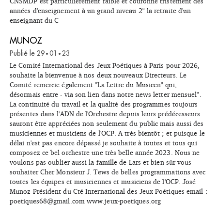
CNSMDP est particulièrement faible et couronne tristement des
années d'enseignement à un grand niveau 2° la retraite d'un
enseignant du C
MUNOZ
Publié le
29
01
23
•
•
Le Comité International des Jeux Poétiques à Paris pour 2026,
souhaite la bienvenue à nos deux nouveaux Directeurs. Le
Comité remercie également "La Lettre du Musicen" qui,
désormais entre - via son lien dans notre news letter mensuel".
La continuité du travail et la qualité des programmes toujours
présentes dans l'ADN de l'Orchestre depuis leurs prédécesseurs
sauront être appréciées non seulement du public mais aussi des
musiciennes et musiciens de l'OCP. A très bientôt ; et puisque le
délai n'est pas encore dépassé je souhaite à toutes et tous qui
composez ce bel orchestre une très belle année 2023. Nous ne
voulons pas oublier aussi la famille de Lars et bien sûr vous
souhaiter Cher Monsieur J. Tews de belles programmations avec
toutes les équipes et musiciennes et musiciens de l'OCP. José
Munoz Président du Cté International des Jeux Poétiques email :
poetiques68@gmail.com www.jeux-poetiques.org