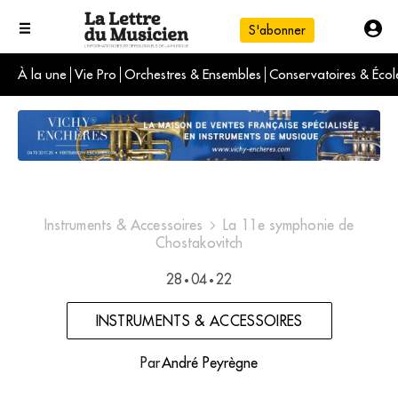
S'abonner
À la une
Vie Pro
Orchestres & Ensembles
Conservatoires & Écol
L'info du jour
Le numéro du mois
International
Instruments & Accessoires
La 11e symphonie de
Chostakovitch
28
04
22
•
•
INSTRUMENTS & ACCESSOIRES
Par
André Peyrègne