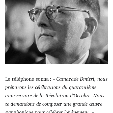
Le téléphone sonna : «
Camarade Dmitri, nous
préparons les célébrations du quarantième
Avec une puissance descriptive exceptionnelle,
Chostakovitch met en musique une répression sanglante.
anniversaire de la Révolution d’Octobre. Nous
te demandons de composer une grande œuvre
symphonique pour célébrer l’évènement
. »