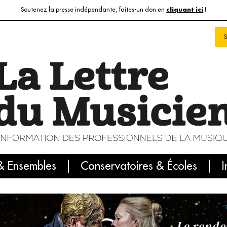
Soutenez la presse indépendante, faites-un don en
!
cliquant ici
& Ensembles
info du jour
Le numéro du mois
Conservatoires & Écoles
Internatio
I