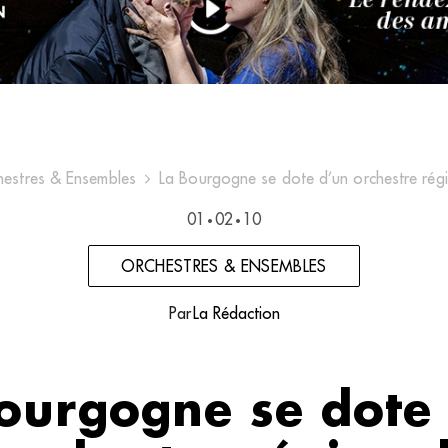
hestres & Ensembles
La Bourgogne se dote d’un orchestre rég
01
02
10
•
•
ORCHESTRES & ENSEMBLES
Par
La Rédaction
ourgogne se dote