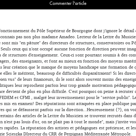
Commenter l'article
 fonctionnement du Pôle Supérieur de Bourgogne dont j'ignore le détail
 ne connais pas non plus madame Amadeo. Lecteur de la Lettre du Musicien
le sont mis "en pâture" des directeurs de structures, conservatoires ou P
. Seuls ceux qui n'ont occupé aucune fonction de direction peuvent imagine
s de structures d'enseignement. Ceux-ci sont pourtant soumis à des cont
sagers, des enseignants, et font au mieux en fonction des moyens matérie
 leur création que le manque de moyens handicape une formation de qual
elles le méritent, beaucoup de difficultés disparaîtraient! Si les direct
ien vus" de leurs financeurs, ils le sont alors souvent moins des enseign
olitiques leur reprochent parfois leur trop grande motivation pédagogique
ce devient de plus en plus difficile. C'est pourquoi on peine à recruter 
FEDEM et CFMI , malgré leur investissement pour le "service public". 
res mis en examen! Des réputations sont attaquées en place publique par
es qui se défaussent parfois sur la direction...Heureusement (?), on voi
ertains des articles de la Lettre du Musicien se trouvent recrutés dans 
'est pas louis d'or, on ne plait pas à tout le monde", mais j'invite vos j
s rapides. La réputation des artistes et pédagogues est précieuse, et le
arie Scieszka DIrecteur du CRR de Perpignan Méditerranée Métropole.