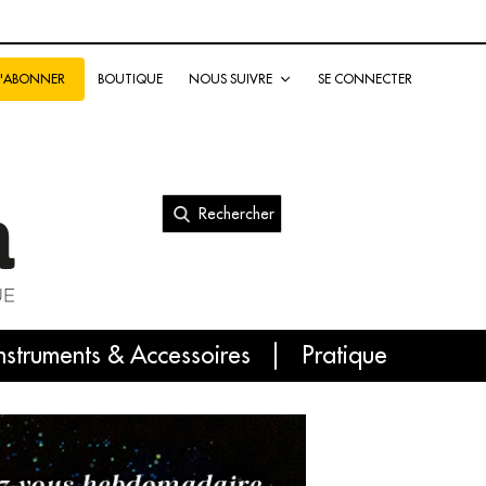
BOUTIQUE
NOUS SUIVRE
SE CONNECTER
S'ABONNER
Rechercher
nal
nstruments & Accessoires
Pratique