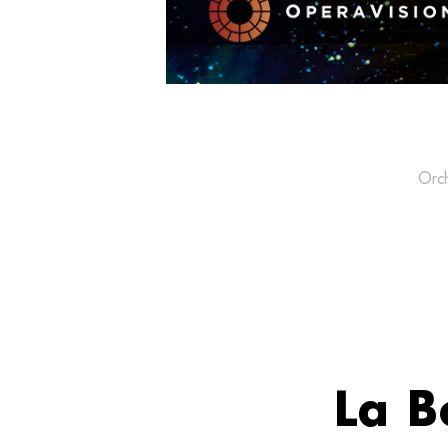
Orc
La B