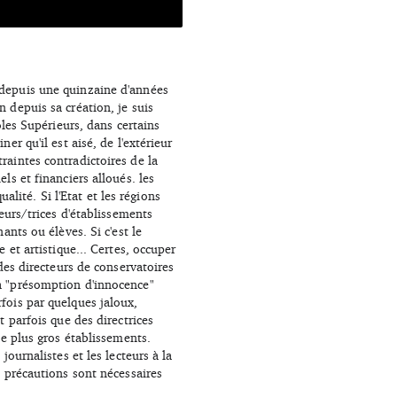
 depuis une quinzaine d'années
 depuis sa création, je suis
ôles Supérieurs, dans certains
r qu'il est aisé, de l'extérieur
raintes contradictoires de la
ls et financiers alloués. les
ité. Si l'Etat et les régions
eurs/trices d'établissements
ants ou élèves. Si c'est le
 et artistique... Certes, occuper
des directeurs de conservatoires
La "présomption d'innocence"
fois par quelques jaloux,
t parfois que des directrices
de plus gros établissements.
ournalistes et les lecteurs à la
s précautions sont nécessaires