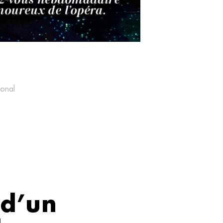
ional
 d’un