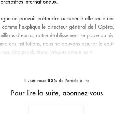
orchestres internationaux.
gne ne pouvait prétendre occuper à elle seule un
, comme l’explique le directeur général de l’Opéra,
illions d’euros, notre établissement se place au n
me ces institutions, nous ne pouvons assurer le coû
nos cinq productions lyriques annuelles ».
Il vous reste
de l'article à lire
80%
Pour lire la suite, abonnez-vous