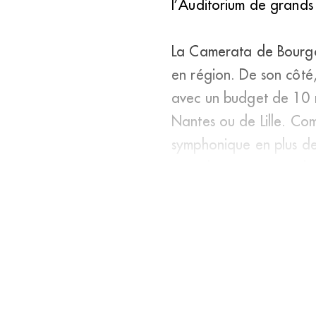
l’Auditorium de grands 
La Camerata de Bourgo
en région. De son côté
avec un budget de 10 m
Nantes ou de Lille. Com
symphonique en plus de 
Daniel Weissmann et l