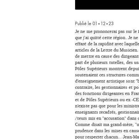
Publié le
01
12
23
•
•
Je ne me prononcerai pas sur le
que j'ai quitté cette région. Je
effaré de la rapidité avec laquel
articles de la Lettre du Musicien
de mettre en cause des dirigeant
part de plusieurs tutelles, des u
Pôles Supérieurs montrent depuis
soutenaient ces structures comme 
d'enseignement artistique sont "b
contraire, les gestionnaires et p
des fonctions dirigeantes en Fran
et de Pôles Supérieurs ou ex -CE
n'existe pas que pour les minist
enseignants recadrés, gestionnair
/teurs mis en "accusation" dans c
Comme disait ma grand-mère, "on n
prudence dans les mises en cause
pour respecter chacun... Jean-M