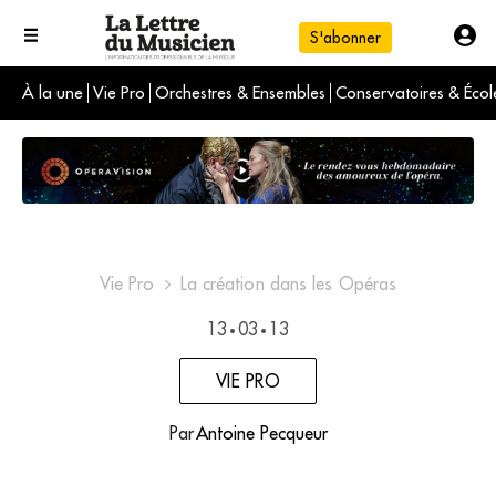
S'abonner
À la une
Vie Pro
Orchestres & Ensembles
Conservatoires & Écol
L'info du jour
Le numéro du mois
International
Vie Pro
La création dans les Opéras
13
03
13
•
•
VIE PRO
Par
Antoine Pecqueur