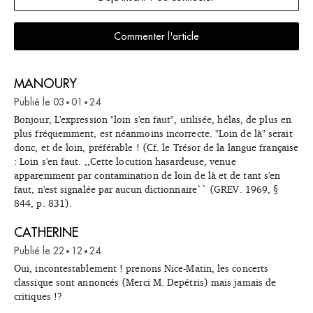
Commenter l'article
MANOURY
Publié le
03
01
24
•
•
Bonjour, L'expression "loin s'en faut", utilisée, hélas, de plus en
plus fréquemment, est néanmoins incorrecte. "Loin de là" serait
donc, et de loin, préférable ! (Cf. le Trésor de la langue française
: Loin s'en faut. ,,Cette locution hasardeuse, venue
apparemment par contamination de loin de là et de tant s'en
faut, n'est signalée par aucun dictionnaire`` (GREV. 1969, §
844, p. 831).
CATHERINE
Publié le
22
12
24
•
•
Oui, incontestablement ! prenons Nice-Matin, les concerts
classique sont annoncés (Merci M. Depétris) mais jamais de
critiques !?