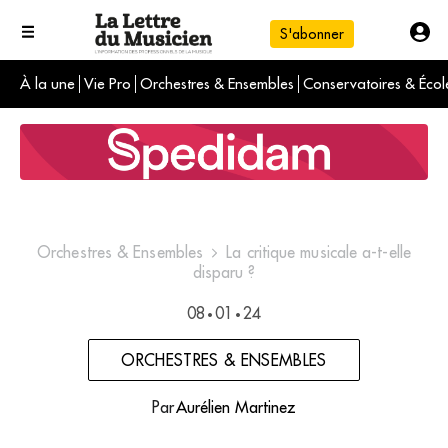
S'abonner
À la une
Vie Pro
Orchestres & Ensembles
Conservatoires & Écol
L'info du jour
Le numéro du mois
International
Orchestres & Ensembles
La critique musicale a-t-elle
disparu ?
08
01
24
•
•
ORCHESTRES & ENSEMBLES
Par
Aurélien Martinez