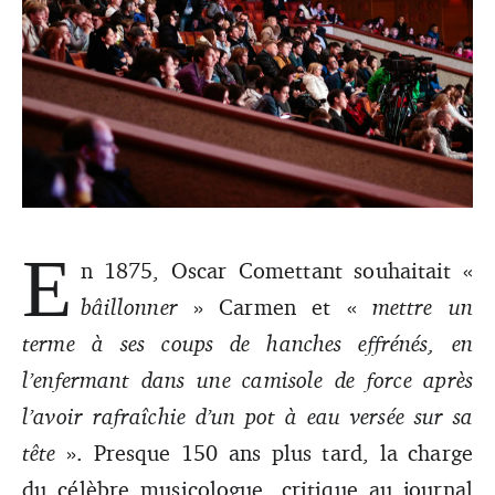
E
Moins d’espaces, moins de moyens, moins de prise en
n 1875, Oscar Comettant souhaitait «
considération de leur travail… Les critiques de musique
bâillonner
» Carmen et «
mettre un
classique des médias généralistes ont le blues. John-Mark
Smith (Creative Commons)
terme à ses coups de hanches effrénés, en
l’enfermant dans une camisole de force après
l’avoir rafraîchie d’un pot à eau versée sur sa
tête
». Presque 150 ans plus tard, la charge
du célèbre musicologue, critique au journal