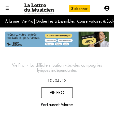
S'abonner
À la une
Vie Pro
Orchestres & Ensembles
Conservatoires & Écol
L'info du jour
Le numéro du mois
International
Vie Pro
La difficile situation <br>des compagnies
lyriques indépendantes
10
04
13
•
•
VIE PRO
Par
Laurent Vilarem