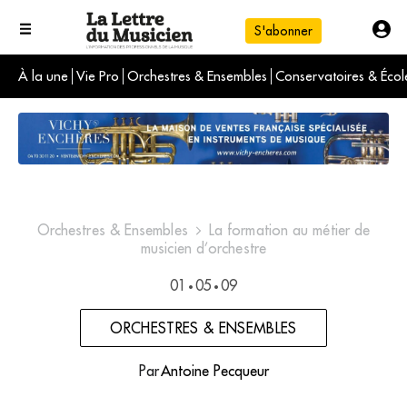
S'abonner
À la une
Vie Pro
Orchestres & Ensembles
Conservatoires & Écol
L'info du jour
Le numéro du mois
International
Orchestres & Ensembles
La formation au métier de
musicien d’orchestre
01
05
09
•
•
ORCHESTRES & ENSEMBLES
Par
Antoine Pecqueur