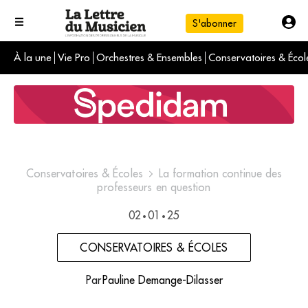
S'abonner
À la une
Vie Pro
Orchestres & Ensembles
Conservatoires & Écol
L'info du jour
Le numéro du mois
International
Conservatoires & Écoles
La formation continue des
professeurs en question
02
01
25
•
•
CONSERVATOIRES & ÉCOLES
Par
Pauline Demange-Dilasser