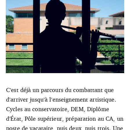
Dans la fonction publique, la formation est un droit. Pour
C’est déjà un parcours du combattant que
les professeurs de l’enseignement artistique, cela peut
d’arriver jusqu’à l’enseignement artistique.
pourtant être un véritable chemin de croix. Crédit photo :
Pablo Tupin pour La Lettre du Musicien
Cycles au conservatoire, DEM, Diplôme
d’État, Pôle supérieur, préparation au CA, un
poste de vacataire, puis deux, puis trois. Une