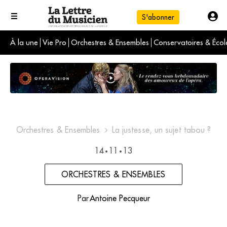
S'abonner
À la une
Vie Pro
Orchestres & Ensembles
Conservatoires & Écol
L'info du jour
Le numéro du mois
International
Orchestres & Ensembles
La justesse, un sujet tabou ?
14
11
13
•
•
ORCHESTRES & ENSEMBLES
Par
Antoine Pecqueur