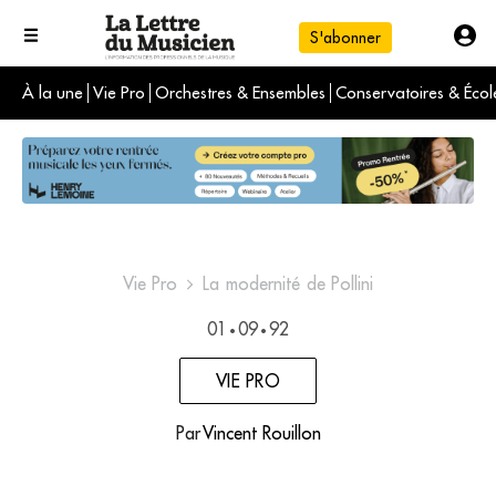
S'abonner
À la une
Vie Pro
Orchestres & Ensembles
Conservatoires & Écol
L'info du jour
Le numéro du mois
International
Vie Pro
La modernité de Pollini
01
09
92
•
•
VIE PRO
Par
Vincent Rouillon