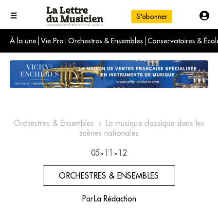
S'abonner
À la une
Vie Pro
Orchestres & Ensembles
Conservatoires & Écol
L'info du jour
Le numéro du mois
International
Orchestres & Ensembles
La musique classique dans les
scènes nationales
05
11
12
•
•
ORCHESTRES & ENSEMBLES
Par
La Rédaction