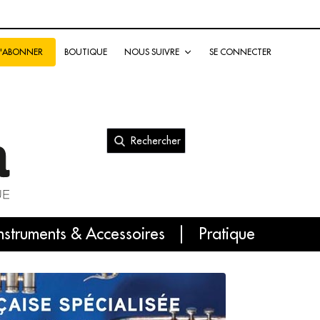
BOUTIQUE
NOUS SUIVRE
SE CONNECTER
S'ABONNER
Rechercher
nal
nstruments & Accessoires
Pratique