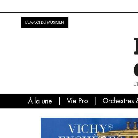
L'EMPLOI DU MUSICIEN
Vie Pro
Orchestres 
L'
À la une