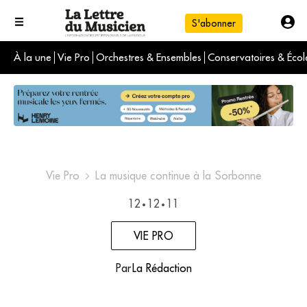
S'abonner
À la une
Vie Pro
Orchestres & Ensembles
Conservatoires & Écol
L'info du jour
Le numéro du mois
International
Vie Pro
La musique continue à la Sorbonne
12
12
11
•
•
VIE PRO
Par
La Rédaction