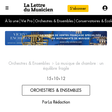
S'abonner
À la une
Vie Pro
Orchestres & Ensembles
Conservatoires & Écol
L'info du jour
Le numéro du mois
International
Orchestres & Ensembles
La musique de chambre : un
équilibre fragile
15
10
12
•
•
ORCHESTRES & ENSEMBLES
Par
La Rédaction