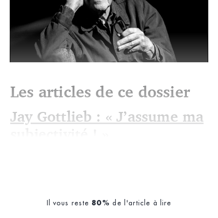
Les articles de ce dossier
Jay Gottlieb : « J’assume ma
John Cage (University of Utah)
subjectivité ! »
Il vous reste
de l'article à lire
80%