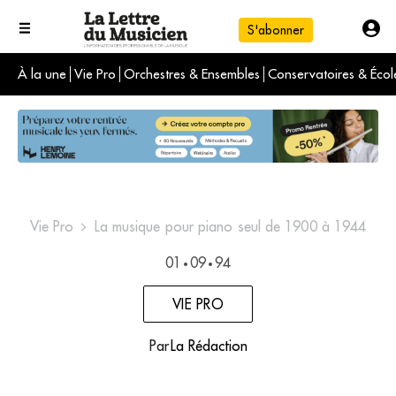
S'abonner
À la une
Vie Pro
Orchestres & Ensembles
Conservatoires & Écol
L'info du jour
Le numéro du mois
International
Vie Pro
La musique pour piano seul de 1900 à 1944
01
09
94
•
•
VIE PRO
Par
La Rédaction