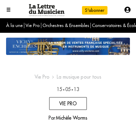
S'abonner
À la une
Vie Pro
Orchestres & Ensembles
Conservatoires & Écol
L'info du jour
Le numéro du mois
International
Vie Pro
La musique pour tous
15
05
13
•
•
VIE PRO
Par
Michèle Worms