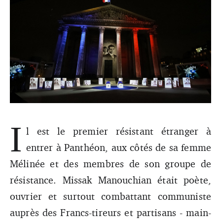
I
Ce jeudi 21 février s’est tenue la cérémonie d’entrée au
l est le premier résistant étranger à
Panthéon des résistants Missak et Mélinée Manouchian.
entrer à Panthéon, aux côtés de sa femme
Une procession musicale émouvante aux résonances
arméniennes.
Mélinée et des membres de son groupe de
résistance. Missak Manouchian était poète,
ouvrier et surtout combattant communiste
auprès des Francs-tireurs et partisans - main-