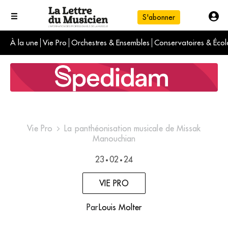
S'abonner
À la une
Vie Pro
Orchestres & Ensembles
Conservatoires & Écol
L'info du jour
Le numéro du mois
International
Vie Pro
La panthéonisation musicale de Missak
Manouchian
23
02
24
•
•
VIE PRO
Par
Louis Molter