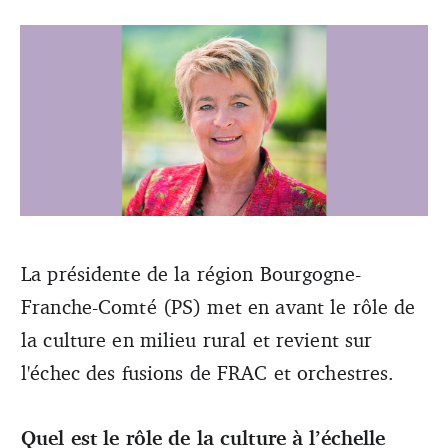
La présidente de la région Bourgogne- Franche-Comté
La présidente de la région Bourgogne-
(PS) met en avant le rôle de la culture en milieu rural et
Franche-Comté (PS) met en avant le rôle de
revient sur l'échec des fusions de FRAC et orchestres.
(DR)
la culture en milieu rural et revient sur
l'échec des fusions de FRAC et orchestres.
Quel est le rôle de la culture à l’échelle