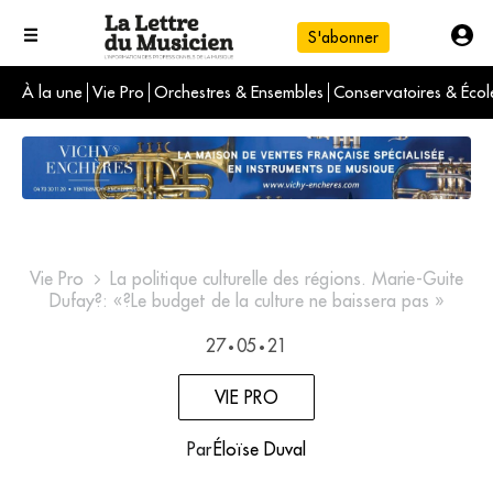
S'abonner
À la une
Vie Pro
Orchestres & Ensembles
Conservatoires & Écol
L'info du jour
Le numéro du mois
International
Vie Pro
La politique culturelle des régions. Marie-Guite
Dufay?: «?Le budget de la culture ne baissera pas »
27
05
21
•
•
VIE PRO
Par
Éloïse Duval