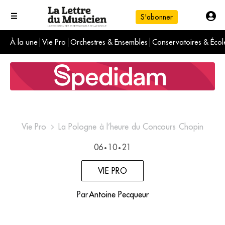
S'abonner
À la une
Vie Pro
Orchestres & Ensembles
Conservatoires & Écol
L'info du jour
Le numéro du mois
International
Vie Pro
La Pologne à l’heure du Concours Chopin
06
10
21
•
•
VIE PRO
Par
Antoine Pecqueur