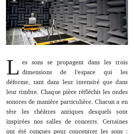
L
es sons se propagent dans les trois
La manière dont notre appareil auditif gère la réflexion du
dimensions de l’espace qui les
son sur les murs et les objet est matière à réflexion.
déforme, tant dans leur intensité que dans
leur timbre. Chaque pièce réfléchit les ondes
sonores de manière particulière. Chacun a en
tête les théâtres antiques desquels sont
inspirées nos salles de concerts. Certaines
ont été conçues pour concentrer les sons :