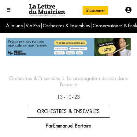
S'abonner
À la une
Vie Pro
Orchestres & Ensembles
Conservatoires & Écol
L'info du jour
Le numéro du mois
International
Orchestres & Ensembles
La propagation du son dans
l’espace
13
10
23
•
•
ORCHESTRES & ENSEMBLES
Par
Emmanuel Bartaire