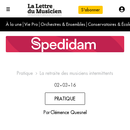
S'abonner
À la une
Vie Pro
Orchestres & Ensembles
Conservatoires & Écol
L'info du jour
Le numéro du mois
International
Pratique
La retraite des musiciens intermittents
02
03
16
•
•
PRATIQUE
Par
Clémence Quesnel