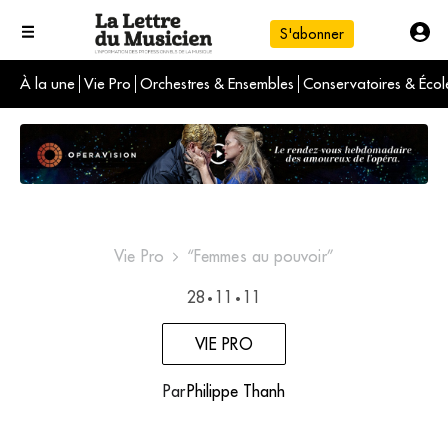
S'abonner
À la une
Vie Pro
Orchestres & Ensembles
Conservatoires & Écol
L'info du jour
Le numéro du mois
International
Vie Pro
“Femmes au pouvoir”
28
11
11
•
•
VIE PRO
Par
Philippe Thanh