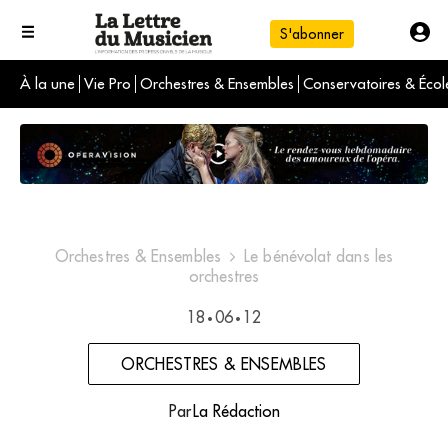
S'abonner
À la une
Vie Pro
Orchestres & Ensembles
Conservatoires & Écol
L'info du jour
Le numéro du mois
International
Orchestres & Ensembles
Le bénévolat dans les
orchestres
18
06
12
•
•
ORCHESTRES & ENSEMBLES
Par
La Rédaction