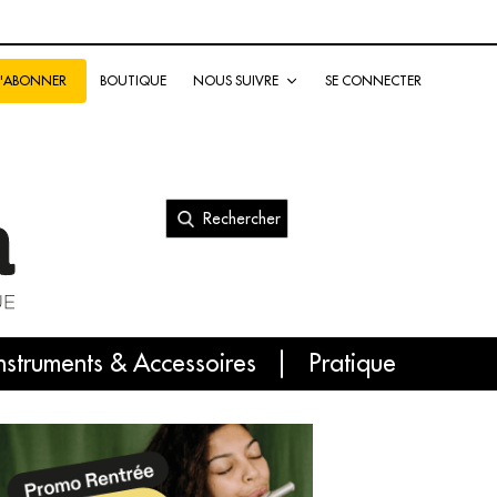
BOUTIQUE
NOUS SUIVRE
SE CONNECTER
S'ABONNER
Rechercher
nal
nstruments & Accessoires
Pratique