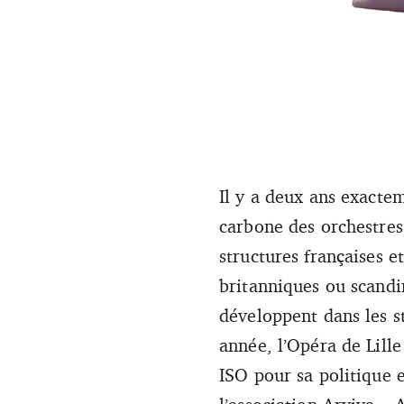
Les considérations environne
Il
y a deux ans exactem
moyens de déplacement. (DR
carbone des orchestres
structures françaises e
britanniques ou scandin
développent dans les s
année, l’Opéra de Lille
ISO pour sa politique 