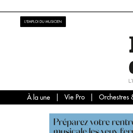
L'EMPLOI DU MUSICIEN
Vie Pro
Orchestres 
L'
À la une