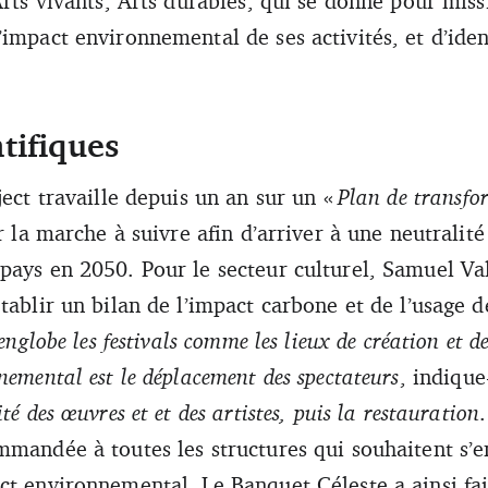
Arts vivants, Arts durables, qui se donne pour miss
impact environnemental de ses activités, et d’ident
tifiques
ject travaille depuis un an sur un «
Plan de transfo
r la marche à suivre afin d’arriver à une neutralit
pays en 2050. Pour le secteur culturel, Samuel Va
tablir un bilan de l’impact carbone et de l’usage d
englobe les festivals comme les lieux de création et d
nemental est le déplacement des spectateurs
, indique
té des œuvres et et des artistes, puis la restauration
mmandée à toutes les structures qui souhaitent s’
ct environnemental. Le Banquet Céleste a ainsi fait