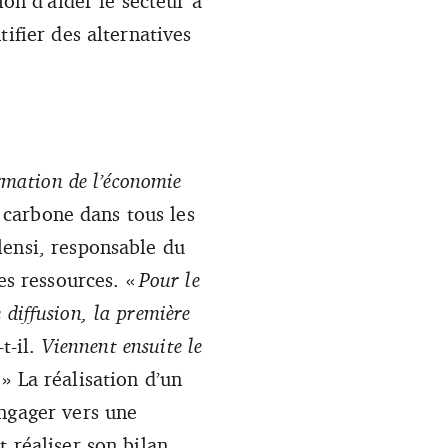
ion d’aider le secteur à
ifier des alternatives
rmation de l’économie
é carbone dans tous les
lensi, responsable du
es ressources. «
Pour le
e diffusion, la première
-t-il.
Viennent ensuite le
. » La réalisation d’un
engager vers une
 réaliser son bilan