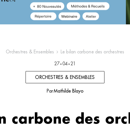
Orchestres & Ensembles
Le bilan carbone des orchestres
27
04
21
•
•
ORCHESTRES & ENSEMBLES
Par
Mathilde Blayo
an carbone des orc