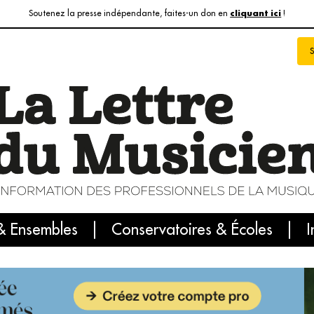
Soutenez la presse indépendante, faites-un don en
!
cliquant ici
& Ensembles
info du jour
Le numéro du mois
Conservatoires & Écoles
Internatio
I