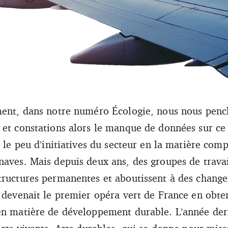
mentales poussent de nombreux artistes et structures à repenser leurs 
ent, dans notre numéro Écologie, nous nous pench
)
 et constations alors le manque de données sur ce
t le peu d’initiatives du secteur en la matière com
aves. Mais depuis deux ans, des groupes de travail
tructures permanentes et aboutissent à des chang
 devenait le premier opéra vert de France en obten
en matière de développement durable. L’année dern