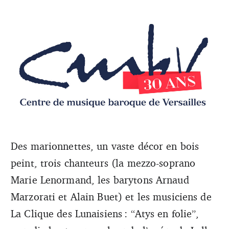
Des marionnettes, un vaste décor en bois
peint, trois chanteurs (la mezzo-soprano
Le CMBV voit le jour en 1987, à l’initiative de Philippe
Beaussant et de Vincent Berthier de Lioncourt. (DR)
Marie Lenormand, les barytons Arnaud
Marzorati et Alain Buet) et les musiciens de
La Clique des Lunaisiens : “Atys en folie”,