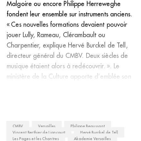
Malgoire ou encore Philippe Herreweghe
fondent leur ensemble sur instruments anciens.
« Ces nouvelles formations devaient pouvoir
jouer Lully, Rameau, Clérambault ou
Charpentier, explique Hervé Burckel de Tell,
directeur général du CMBV. Deux siècles de
musique étaient alors à redécouvrir. ». Le
ministère de la Culture apporte d’emblée son
soutien au projet. Pourquoi Ve
CMBV
Versailles
Philippe Beaussant
Vincent Berthier de Lioncourt
Hervé Burckel de Tell
Les Pages et les Chantres
Akademie Versailles