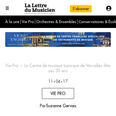
S'abonner
À la une
Vie Pro
Orchestres & Ensembles
Conservatoires & Écol
L'info du jour
Le numéro du mois
International
Vie Pro
Le Centre de musique baroque de Versailles fête
ses 30 ans
11
04
17
•
•
VIE PRO
Par
Suzanne Gervais