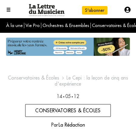
S'abonner
À la une
Vie Pro
Orchestres & Ensembles
Conservatoires & Écol
L'info du jour
Le numéro du mois
International
Conservatoires & Écoles
Le Cepi : la leçon de cinq ans
d'expérience
14
05
12
•
•
CONSERVATOIRES & ÉCOLES
Par
La Rédaction