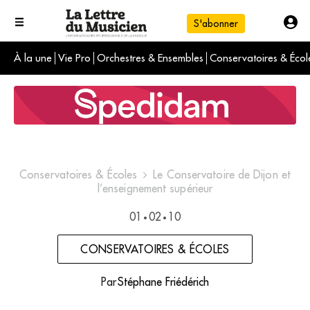
S'abonner
À la une
Vie Pro
Orchestres & Ensembles
Conservatoires & Écol
L'info du jour
Le numéro du mois
International
Conservatoires & Écoles
Le Conservatoire de Dijon et
l’enseignement supérieur
01
02
10
•
•
CONSERVATOIRES & ÉCOLES
Par
Stéphane Friédérich