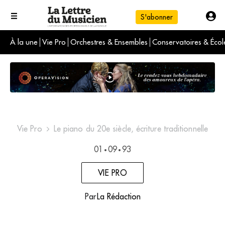
S'abonner
À la une
Vie Pro
Orchestres & Ensembles
Conservatoires & Écol
L'info du jour
Le numéro du mois
International
Vie Pro
Le piano du 20e siècle, écriture traditionnelle
01
09
93
•
•
VIE PRO
Par
La Rédaction