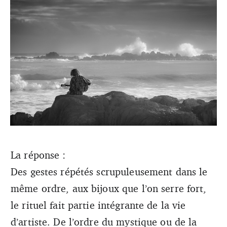
La réponse :
Des gestes répétés scrupuleusement dans le
Les rituels apportent un sentiment de sécurité et donc de
confiance. (crédits : dr)
même ordre, aux bijoux que l’on serre fort,
le rituel fait partie intégrante de la vie
d’artiste. De l’ordre du mystique ou de la