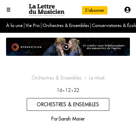
S'abonner
À la une
Vie Pro
Orchestres & Ensembles
Conservatoires & Écol
L'info du jour
Le numéro du mois
International
Orchestres & Ensembles
Le rituel
16
12
22
•
•
ORCHESTRES & ENSEMBLES
Par
Sarah Maïer