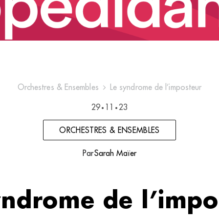
Orchestres & Ensembles
Le syndrome de l’imposteur
29
11
23
•
•
ORCHESTRES & ENSEMBLES
Par
Sarah Maïer
yndrome de l’impo