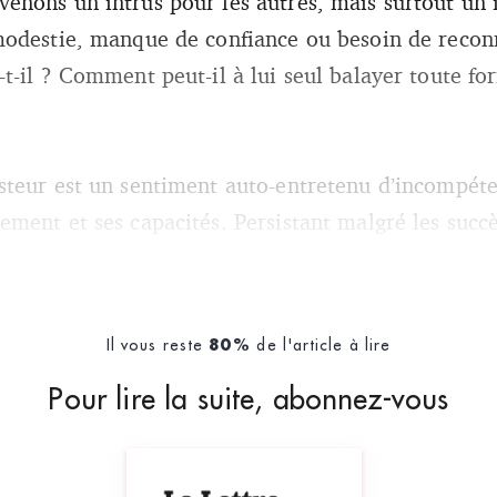
enons un intrus pour les autres, mais surtout un 
modestie, manque de confiance ou besoin de reco
t-il ? Comment peut-il à lui seul balayer toute f
teur est un sentiment auto-entretenu d’incompéte
ment et ses capacités. Persistant malgré les succ
Il vous reste
de l'article à lire
80%
Pour lire la suite, abonnez-vous