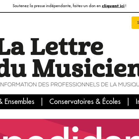
Soutenez la presse indépendante, faites-un don en
!
cliquant ici
& Ensembles
info du jour
Le numéro du mois
Conservatoires & Écoles
Internatio
I