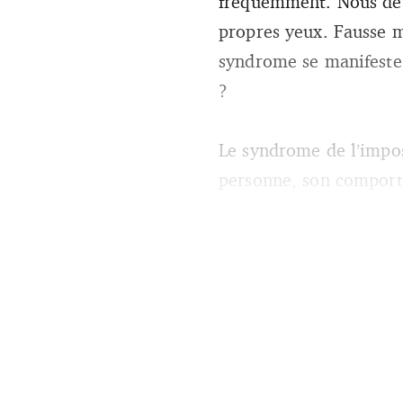
fréquemment. Nous dev
propres yeux. Fausse 
syndrome se manifeste-
?
Le syndrome de l’impos
personne, son comporte