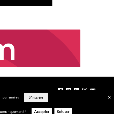
S'inscrire
partenaires
01 56 77 04 00
Politique de cookies
tomatiquement !
Accepter
Refuser