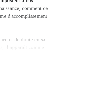
imposteur à nos
nnaissance, comment ce
orme d’accomplissement
nce et de doute en sa
ès, il apparaît comme