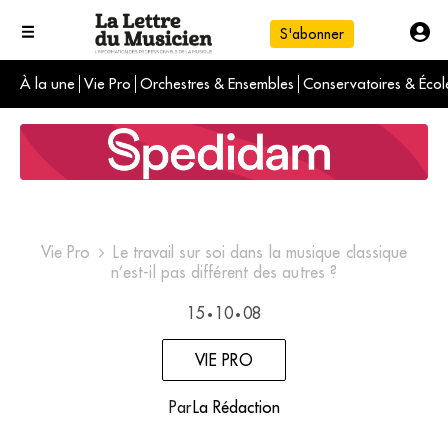
S'abonner
À la une
Vie Pro
Orchestres & Ensembles
Conservatoires & Écol
L'info du jour
Le numéro du mois
International
Vie Pro
Le travail sur soi dans la musique classique
n’est-il pas différent des autres ?
15
10
08
•
•
VIE PRO
Par
La Rédaction