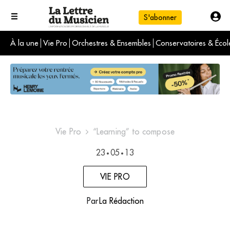
S'abonner
À la une
Vie Pro
Orchestres & Ensembles
Conservatoires & Écol
L'info du jour
Le numéro du mois
International
Vie Pro
“Learning” to compose
23
05
13
•
•
VIE PRO
Par
La Rédaction