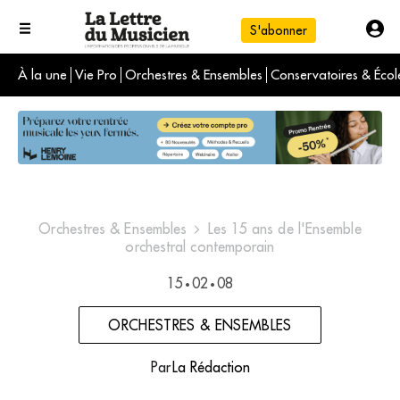
S'abonner
À la une
Vie Pro
Orchestres & Ensembles
Conservatoires & Écol
L'info du jour
Le numéro du mois
International
Orchestres & Ensembles
Les 15 ans de l'Ensemble
orchestral contemporain
15
02
08
•
•
ORCHESTRES & ENSEMBLES
Par
La Rédaction