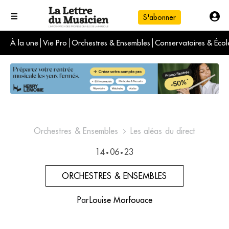
S'abonner
À la une
Vie Pro
Orchestres & Ensembles
Conservatoires & Écol
L'info du jour
Le numéro du mois
International
Orchestres & Ensembles
Les aléas du direct
14
06
23
•
•
ORCHESTRES & ENSEMBLES
Par
Louise Morfouace