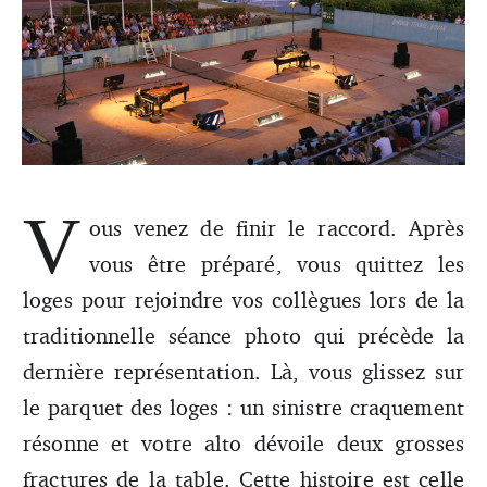
V
Une machine en panne, un chanteur malade ou encore un
ous venez de finir le raccord. Après
orage au-dessus d’une scène à ciel ouvert… Les acteurs du
spectacle vivant nous racontent comment ils se préparent
vous être préparé, vous quittez les
à tout et comment ils sont parfois contraints d’improviser.
loges pour rejoindre vos collègues lors de la
traditionnelle séance photo qui précède la
dernière représentation. Là, vous glissez sur
le parquet des loges : un sinistre craquement
résonne et votre alto dévoile deux grosses
fractures de la table. Cette histoire est celle