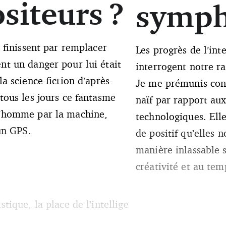
siteurs ?
symph
s finissent par remplacer
Les progrès de l’inte
nt un danger pour lui était
interrogent notre ra
a science-fiction d’après-
Je me prémunis con
tous les jours ce fantasme
naïf par rapport au
l’homme par la machine,
technologiques. Elle
 un GPS.
de positif qu’elles 
manière inlassable s
créativité et au tem
tique, la place de l’intellige