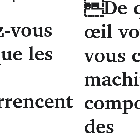
De q
-vous
œil vo
ue les
vous 
s
machi
rrencent
compo
des