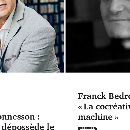
ophe Peus) & Franck Bedrossian (DR)
Franck Bedro
« La cocréat
nnesson :
machine »
 dépossède le