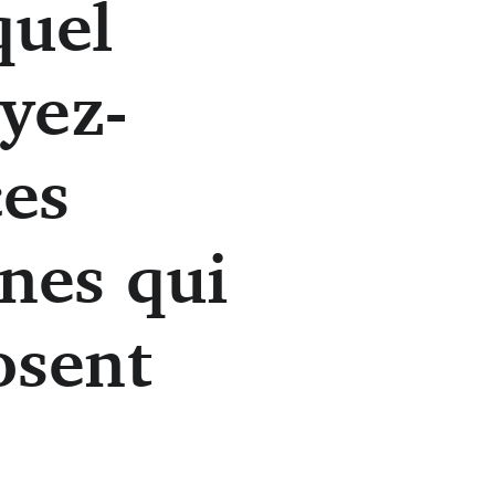
uel
yez-
ces
nes qui
sent