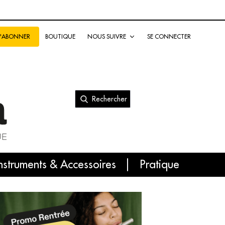
BOUTIQUE
NOUS SUIVRE
SE CONNECTER
S'ABONNER
Rechercher
nal
nstruments & Accessoires
Pratique