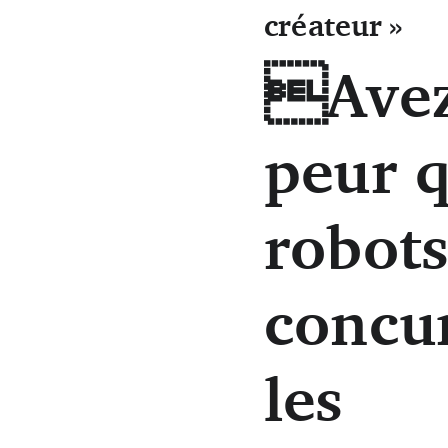
créateur »
Avez
peur q
robot
concu
les