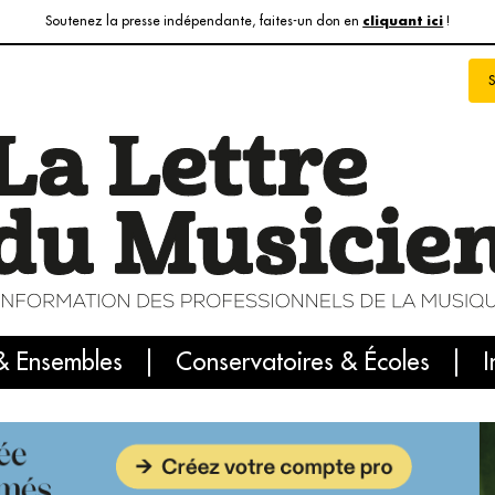
Soutenez la presse indépendante, faites-un don en
!
cliquant ici
& Ensembles
info du jour
Le numéro du mois
Conservatoires & Écoles
Internatio
I