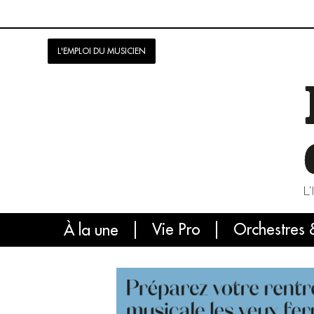
L'EMPLOI DU MUSICIEN
Vie Pro
Orchestres 
L'
À la une