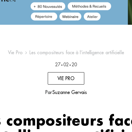
Vie Pro
Les compositeurs face à l’intelligence artificielle
27
02
20
•
•
VIE PRO
Par
Suzanne Gervais
s compositeurs fac