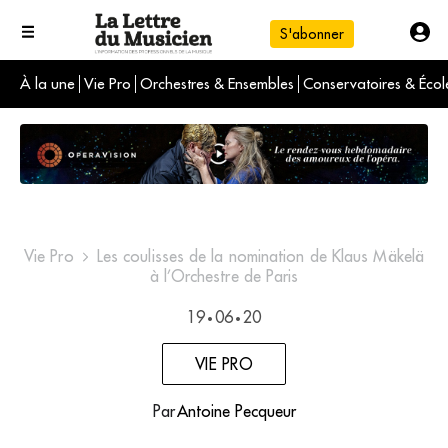
S'abonner
À la une
Vie Pro
Orchestres & Ensembles
Conservatoires & Écol
L'info du jour
Le numéro du mois
International
Vie Pro
Les coulisses de la nomination de Klaus Mäkelä
à l’Orchestre de Paris
19
06
20
•
•
VIE PRO
Par
Antoine Pecqueur