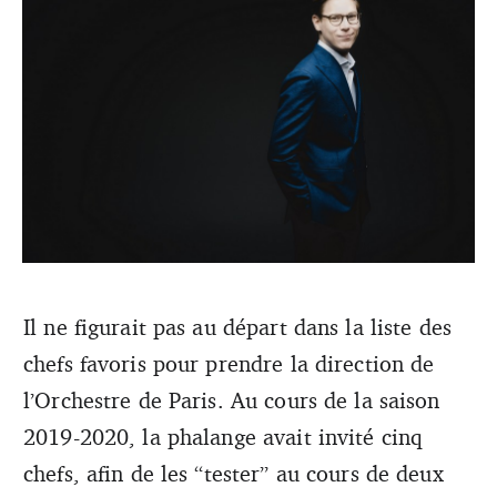
Il ne figurait pas au départ dans la liste des
chefs favoris pour prendre la direction de
Klaus Mäkelä prend, à 24 ans, la direction de l'Orchestre
de Paris. (Marco Borggreve)
l’Orchestre de Paris. Au cours de la saison
2019-2020, la phalange avait invité cinq
chefs, afin de les “tester” au cours de deux