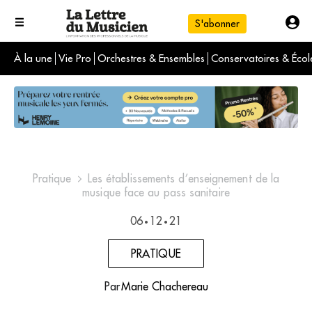
S'abonner
À la une
Vie Pro
Orchestres & Ensembles
Conservatoires & Écol
L'info du jour
Le numéro du mois
International
Pratique
Les établissements d’enseignement de la
musique face au pass sanitaire
06
12
21
•
•
PRATIQUE
Par
Marie Chachereau