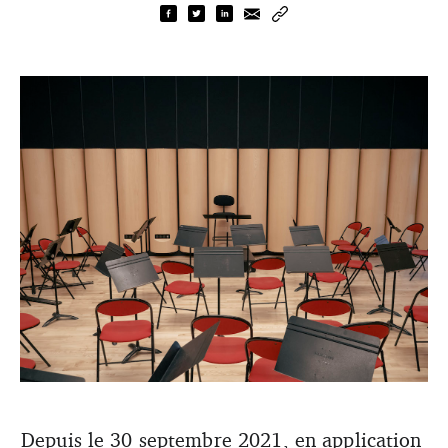
Depuis le 30 septembre 2021, un pass sanitaire valide
Depuis le 30 septembre 2021, en application