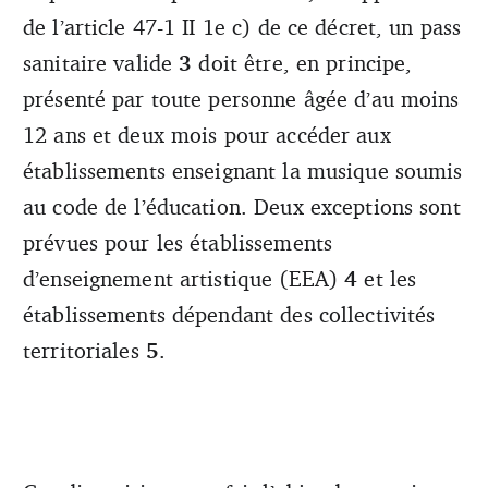
doit être présenté par toute personne âgée d’au moins 12
de l’article 47-1 II 1e c) de ce décret, un pass
ans et deux mois pour accéder aux établissements
enseignant la musique. Crédit : Arnold Jerocki
sanitaire valide
3
doit être, en principe,
présenté par toute personne âgée d’au moins
12 ans et deux mois pour accéder aux
établissements enseignant la musique soumis
au code de l’éducation. Deux exceptions sont
prévues pour les établissements
d’enseignement artistique (EEA)
4
et les
établissements dépendant des collectivités
territoriales
5
.