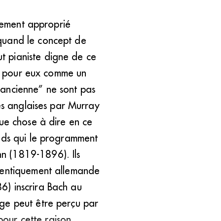
llement approprié
quand le concept de
t pianiste digne de ce
est pour eux comme un
’ancienne” ne sont pas
tes anglaises par Murray
que chose à dire en ce
ands qui le programment
n (1819-1896). Ils
thentiquement allemande
6) inscrira Bach au
ge peut être perçu par
pour cette raison,