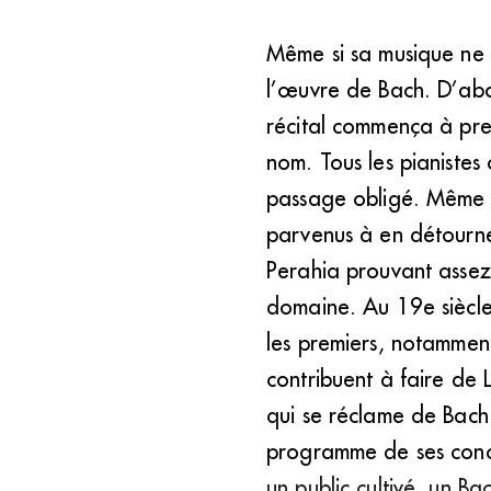
Même si sa musique ne l
Felix Mendelssohn (DR)
l’œuvre de Bach. D’abo
récital commença à pre
nom. Tous les pianistes
passage obligé. Même l
parvenus à en détourner
Perahia prouvant assez 
domaine. Au 19e siècle
les premiers, notammen
contribuent à faire de
qui se réclame de Bach
programme de ses conce
un public cultivé, un Ba