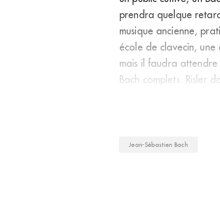
prendra quelque retard
musique ancienne, prati
école de clavecin, une 
mais il faudra attendr
Bach complets. Risler d
même son contemp
Jean-Sébastien Bach