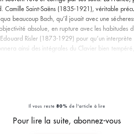
. Camille Saint-Saëns (1835-1921), véritable précu
qua beaucoup Bach, qu’il jouait avec une sécheresse
objectivité absolue, en rupture avec les habitudes d
e Edouard Risler (1873-1929) pour qu’un interprète
onnera ainsi des intégrales du Clavier bien tempér
Il vous reste
de l'article à lire
80%
Pour lire la suite, abonnez-vous