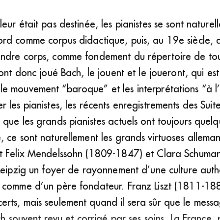
eur était pas destinée, les pianistes se sont nature
rd comme corpus didactique, puis, au 19e siècle, 
ndre corps, comme fondement du répertoire de tou
 ont donc joué Bach, le jouent et le joueront, qui 
e mouvement “baroque” et les interprétations “à l
 les pianistes, les récents enregistrements des Sui
que les grands pianistes actuels ont toujours quel
, ce sont naturellement les grands virtuoses allem
t Felix Mendelssohn (1809-1847) et Clara Schuman
 Leipzig un foyer de rayonnement d’une culture au
 comme d’un père fondateur. Franz Liszt (1811-188
rts, mais seulement quand il sera sûr que le messa
ch souvent revu et corrigé par ses soins. La France, 