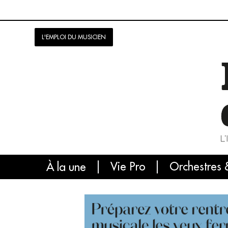
L'EMPLOI DU MUSICIEN
Vie Pro
Orchestres 
L'
À la une