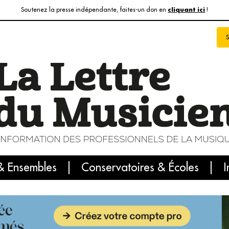
Soutenez la presse indépendante, faites-un don en
!
cliquant ici
& Ensembles
info du jour
Le numéro du mois
Conservatoires & Écoles
Internatio
I