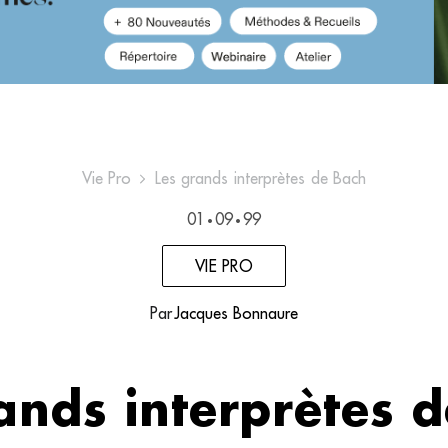
Vie Pro
Les grands interprètes de Bach
01
09
99
•
•
VIE PRO
Par
Jacques Bonnaure
ands interprètes 