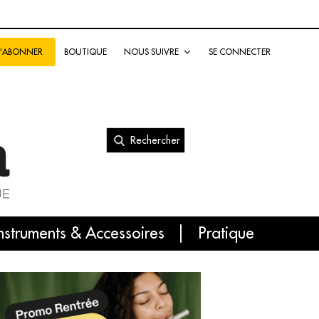
BOUTIQUE
NOUS SUIVRE
SE CONNECTER
S'ABONNER
Rechercher
nal
nstruments & Accessoires
Pratique