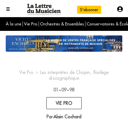
S'abonner
À la une
Vie Pro
Orchestres & Ensembles
Conservatoires & Écol
L'info du jour
Le numéro du mois
International
Vie Pro
Les interprètes de Chopin, florilège
discographique
01
09
98
•
•
VIE PRO
Par
Alain Cochard