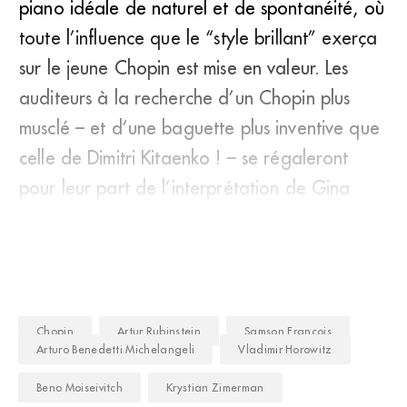
piano idéale de naturel et de spontanéité, où
toute l’influence que le “style brillant” exerça
sur le jeune Chopin est mise en valeur. Les
auditeurs à la recherche d’un Chopin plus
musclé – et d’une baguette plus inventive que
celle de Dimitri Kitaenko ! – se régaleront
pour leur part de l’interprétation de Gina
Bachauer et Antal Dorati (Mercury). Au rayo
Chopin
Artur Rubinstein
Samson François
Arturo Benedetti Michelangeli
Vladimir Horowitz
Beno Moiseivitch
Krystian Zimerman