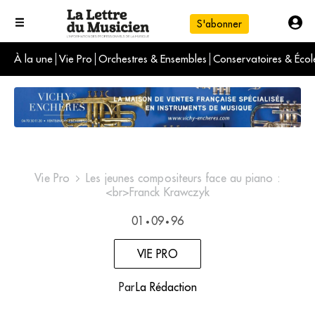
S'abonner
À la une
Vie Pro
Orchestres & Ensembles
Conservatoires & Écol
L'info du jour
Le numéro du mois
International
Vie Pro
Les jeunes compositeurs face au piano :
<br>Franck Krawczyk
01
09
96
•
•
VIE PRO
Par
La Rédaction