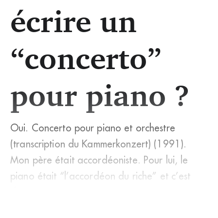
écrire un
“concerto”
pour piano ?
Oui. Concerto pour piano et orchestre
(transcription du Kammerkonzert) (1991).
Mon père était accordéoniste. Pour lui, le
piano était “l’accordéon du riche” et c’est
dans cet esprit qu