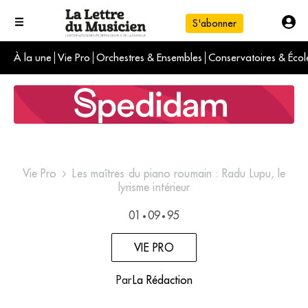
S'abonner
À la une
Vie Pro
Orchestres & Ensembles
Conservatoires & Écol
L'info du jour
Le numéro du mois
International
Vie Pro
Les maîtres du piano roumain : Radu Lupu, le
lyrisme intérieur
01
09
95
•
•
VIE PRO
Par
La Rédaction