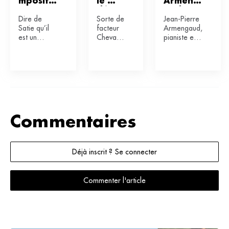
mposite
le 
Armeng
ur
décon
aud : 
Dire de
Sorte de
Jean-Pierre
struct
«Satie 
Satie qu’il
facteur
Armengaud,
eur
nous 
est un
Cheval
pianiste est
déstabil
compositeur
mystique
aussi
ise»
fou mais
ayant
chargé de
plein de
pourtant
la création
charme
été imité
musicale à
n’est pas
par
...
nouveau. ...
Debussy,
Erik ...
Commentaires
Déjà inscrit ? Se connecter
Commenter l'article