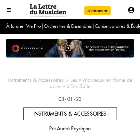
S'abonner
À la une
Vie Pro
Orchestres & Ensembles
Conservatoires & Écol
L'info du jour
Le numéro du mois
International
Instruments & Accessoires
Les « Morceaux en forme de
poire » d’Erik Satie
03
01
23
•
•
INSTRUMENTS & ACCESSOIRES
Par
André Peyrègne