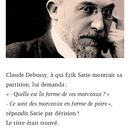
Claude Debussy, à qui Erik Satie montrait sa
Cycle de sept pièces pour piano à quatre mains, ces
partition, lui demanda :
miniatures témoignent de la moquerie de Satie à l’égard
de la forme mais pas du fond.
« -
Quelle est la forme de ces morceaux ?
»
-
Ce sont des morceaux en forme de poire
»,
répondit Satie par dérision !
Le titre était trouvé.