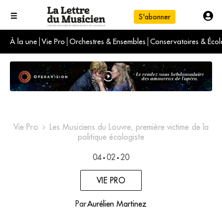
S'abonner
À la une
Vie Pro
Orchestres & Ensembles
Conservatoires & Écol
L'info du jour
Le numéro du mois
International
Vie Pro
Les Musiciens du Louvre, première victime de la
politique écologiste
04
02
20
•
•
VIE PRO
Par
Aurélien Martinez