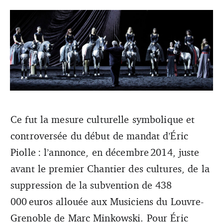
«Nous voulons prolonger l’aventure des Musiciens du
Ce fut la mesure culturelle symbolique et
Louvre ici, retrouver plus souvent notre public grenoblois
controversée du début de mandat d’Éric
et offrir une meilleure visibilité à nos musiciens», Sabine
Perret. (Julien Benhamou)
Piolle : l’annonce, en décembre 2014, juste
avant le premier Chantier des cultures, de la
suppression de la subvention de 438
000 euros allouée aux Musiciens du Louvre-
Grenoble de Marc Minkowski. Pour Éric