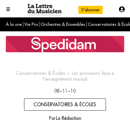
S'abonner
À la une
Vie Pro
Orchestres & Ensembles
Conservatoires & Écol
L'info du jour
Le numéro du mois
International
Conservatoires & Écoles
Les proviseurs face à
l’enseignement musical
08
11
10
•
•
CONSERVATOIRES & ÉCOLES
Par
La Rédaction